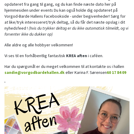
opdateret fra gang til gang, og du kan finde næste dato her på
hjemmesiden under events Du kan også holde dig opdateret på
Vorgod-Barde Hallens Facebookside - under begivenheder! Sørg for
at like/tryk interesseret/tryk deltag, så du får det næste opslag i dit
nyhedsfeed !
(hvis du trykker deltag er du ikke automatisk tilmeldt, og vi
forventer ikke du dukker op)
Alle aldre og alle hobbyer velkommen!
Vi ses til en forhåbentlig fantastisk
KREA aften
i caféen.
Har du spørgsmål er du meget velkommen til at kontakte os i hallen
sandie@vorgodbardehallen.dk
eller Karina F. Sørensen
60 17 84 09
'