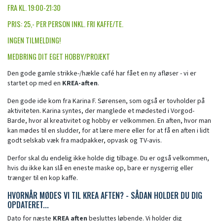
FRA KL. 19:00-21:30
PRIS: 25,- PER PERSON INKL. FRI KAFFE/TE.
INGEN TILMELDING!
MEDBRING DIT EGET HOBBY/PROJEKT
Den gode gamle strikke-/hækle café har fået en ny afløser - vi er
startet op med en
KREA-aften
.
Den gode ide kom fra Karina F. Sørensen, som også er tovholder på
aktiviteten. Karina syntes, der manglede et mødested i Vorgod-
Barde, hvor al kreativitet og hobby er velkommen. En aften, hvor man
kan mødes til en sludder, for at lære mere eller for at få en aften i lidt
godt selskab væk fra madpakker, opvask og TV-avis.
Derfor skal du endelig ikke holde dig tilbage. Du er også velkommen,
hvis du ikke kan slå en eneste maske op, bare er nysgerrig eller
trænger til en kop kaffe.
HVORNÅR MØDES VI TIL KREA AFTEN? - SÅDAN HOLDER DU DIG
OPDATERET...
Dato for næste
KREA aften
besluttes løbende. Vi holder dig