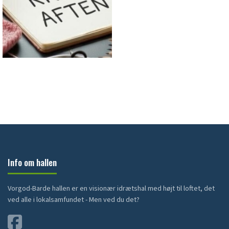
Info om hallen
Vorgod-Barde hallen er en visionær idrætshal med højt til loftet, det
ved alle i lokalsamfundet - Men ved du det?