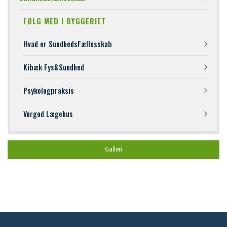
navigation
FØLG MED I BYGGERIET
Hvad er SundhedsFællesskab
Kibæk Fys&Sundhed
Psykologpraksis
Vorgod Lægehus
Galleri