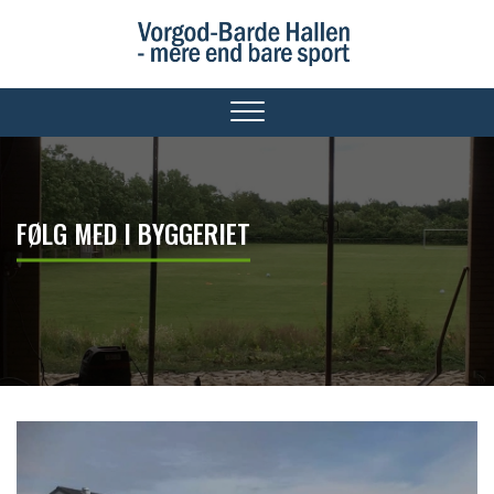
Gå
til
hovedindhold
FØLG MED I BYGGERIET