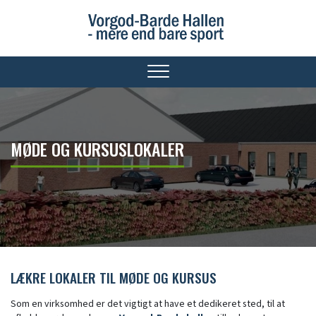
Gå
til
hovedindhold
MØDE OG KURSUSLOKALER
MØDE OG KURSUSLOKALER
LÆKRE LOKALER TIL MØDE OG KURSUS
Som en virksomhed er det vigtigt at have et dedikeret sted, til at