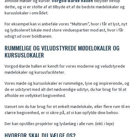
afholde møder og kurser.
Vorgod-Barde hallen
tilbyder netop
dette, og vi er stolte af at tilbyde et af de bedste mødelokaler og
kursuslokaler i området.
For eksempel kan vi anbefale vores “Multirum”, hvor i får et lyst, nyt
og lydisoleret lokale med store vinduespartier mod øst, hvor i får
udsigt ud over boldbanen.
RUMMELIGE OG VELUDSTYREDE MØDELOKALER OG
KURSUSLOKALER
Vorgod-Barde hallen er kendt for vores moderne og veludstyrede
mødelokaler og kursusfaciliteter.
Vores møde og kursuslokaler er rummelige, lyse og inspirerende, og
de er udstyret med alt det nødvendige udstyr, du har brug for til at
afholde en vellykket begivenhed.
Uanset om du har brug for et enkelt mødelokale, eller flere rum til en
større begivenhed, er vi sikre på, at vi kan opfylde dine behov.
Der kan opstilles projektor og lydanlæg i alle rum. (inkl. i leje)
HVORFOR SKAL DU VÆLGE OS?