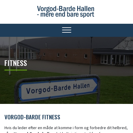
Gå
til
hovedindhold
FITNESS
FITNESS
VORGOD-BARDE FITNESS
Hvis du leder efter en måde at komme i form og forbedre dit helbred,