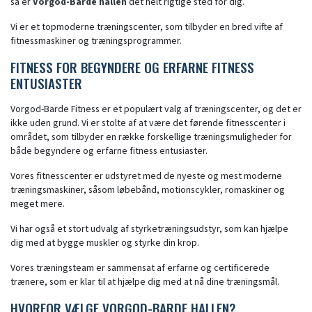
så er
Vorgod-Barde hallen
det helt rigtige sted for dig.
Vi er et topmoderne træningscenter, som tilbyder en bred vifte af
fitnessmaskiner og træningsprogrammer.
FITNESS FOR BEGYNDERE OG ERFARNE FITNESS
ENTUSIASTER
Vorgod-Barde Fitness er et populært valg af træningscenter, og det er
ikke uden grund. Vi er stolte af at være det førende fitnesscenter i
området, som tilbyder en række forskellige træningsmuligheder for
både begyndere og erfarne fitness entusiaster.
Vores fitnesscenter er udstyret med de nyeste og mest moderne
træningsmaskiner, såsom løbebånd, motionscykler, romaskiner og
meget mere.
Vi har også et stort udvalg af styrketræningsudstyr, som kan hjælpe
dig med at bygge muskler og styrke din krop.
Vores træningsteam er sammensat af erfarne og certificerede
trænere, som er klar til at hjælpe dig med at nå dine træningsmål.
HVORFOR VÆLGE VORGOD-BARDE HALLEN?