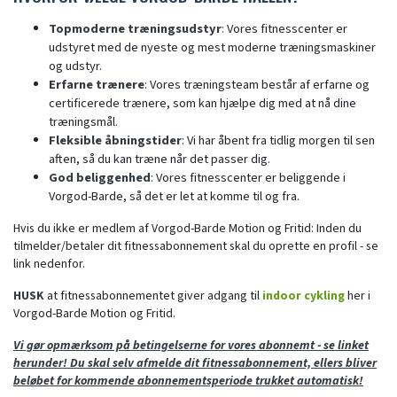
Topmoderne træningsudstyr
: Vores fitnesscenter er
udstyret med de nyeste og mest moderne træningsmaskiner
og udstyr.
Erfarne trænere
: Vores træningsteam består af erfarne og
certificerede trænere, som kan hjælpe dig med at nå dine
træningsmål.
Fleksible åbningstider
: Vi har åbent fra tidlig morgen til sen
aften, så du kan træne når det passer dig.
God beliggenhed
: Vores fitnesscenter er beliggende i
Vorgod-Barde, så det er let at komme til og fra.
Hvis du ikke er medlem af Vorgod-Barde Motion og Fritid: Inden du
tilmelder/betaler dit fitnessabonnement skal du oprette en profil - se
link nedenfor.
HUSK
at fitnessabonnementet giver adgang til
indoor cykling
her i
Vorgod-Barde Motion og Fritid.
Vi gør opmærksom på betingelserne for vores abonnemt - se linket
herunder! Du skal selv afmelde dit fitnessabonnement, ellers bliver
beløbet for kommende abonnementsperiode trukket automatisk!