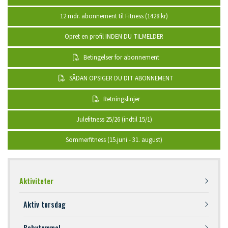
12 mdr. abonnement til Fitness (1428 kr)
Opret en profil INDEN DU TILMELDER
Betingelser for abonnement
SÅDAN OPSIGER DU DIT ABONNEMENT
Retningslinjer
Julefitness 25/26 (indtil 15/1)
Sommerfitness (15.juni - 31. august)
Primær
Aktiviteter
navigation
Aktiv torsdag
Babytummel