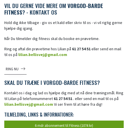
VIL DU GERNE VIDE MERE OM
VORGOD-BARDE
FITNESS
? - KONTAKT OS
Hold dig ikke tilbage - giv os et kald eller skriv til os - vi vil rigtig gerne
hjælpe dig igang.
Når Du tilmelder dig fitness skal du booke en prøvetime.
Ring og aftal din prøvetime hos Lilian på
61 27 54 51
eller send en mail
til os på
lilian.bellisvej@gmail.com
RING NU
SKAL DU TRÆNE I VORGOD-BARDE FITNESS?
Kontakt os i dag og lad os hjælpe dig med at nå dine træningsmål. Ring
til Liilan på telefonnummeret
61 27 54 51
.
eller send en mail til os på
lilian.bellisvej@gmail.com
Vi ser frem til at høre fra dig!
TILMELDING, LINKS & INFORMATIONER:
6 mdr abonnement til Fitness (1074 kr)